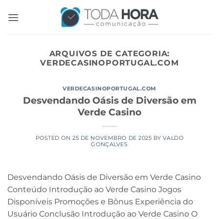
Skip
to
content
ARQUIVOS DE CATEGORIA:
VERDECASINOPORTUGAL.COM
VERDECASINOPORTUGAL.COM
Desvendando Oásis de Diversão em
Verde Casino
POSTED ON
25 DE NOVEMBRO DE 2025
BY
VALDO
GONÇALVES
Desvendando Oásis de Diversão em Verde Casino
Conteúdo Introdução ao Verde Casino Jogos
Disponíveis Promoções e Bônus Experiência do
Usuário Conclusão Introdução ao Verde Casino O