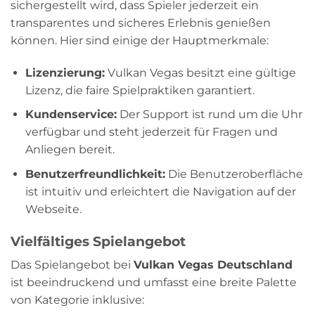
sichergestellt wird, dass Spieler jederzeit ein
transparentes und sicheres Erlebnis genießen
können. Hier sind einige der Hauptmerkmale:
Lizenzierung:
Vulkan Vegas besitzt eine gültige
Lizenz, die faire Spielpraktiken garantiert.
Kundenservice:
Der Support ist rund um die Uhr
verfügbar und steht jederzeit für Fragen und
Anliegen bereit.
Benutzerfreundlichkeit:
Die Benutzeroberfläche
ist intuitiv und erleichtert die Navigation auf der
Webseite.
Vielfältiges Spielangebot
Das Spielangebot bei
Vulkan Vegas Deutschland
ist beeindruckend und umfasst eine breite Palette
von Kategorie inklusive: