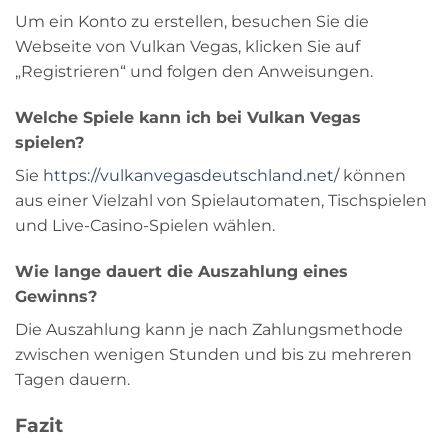
Um ein Konto zu erstellen, besuchen Sie die
Webseite von Vulkan Vegas, klicken Sie auf
„Registrieren“ und folgen den Anweisungen.
Welche Spiele kann ich bei Vulkan Vegas
spielen?
Sie
https://vulkanvegasdeutschland.net/
können
aus einer Vielzahl von Spielautomaten, Tischspielen
und Live-Casino-Spielen wählen.
Wie lange dauert die Auszahlung eines
Gewinns?
Die Auszahlung kann je nach Zahlungsmethode
zwischen wenigen Stunden und bis zu mehreren
Tagen dauern.
Fazit