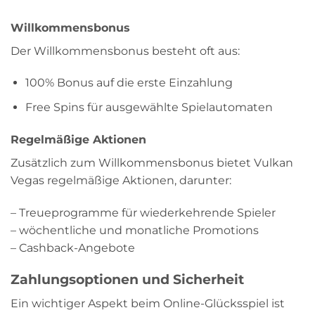
Willkommensbonus
Der Willkommensbonus besteht oft aus:
100% Bonus auf die erste Einzahlung
Free Spins für ausgewählte Spielautomaten
Regelmäßige Aktionen
Zusätzlich zum Willkommensbonus bietet Vulkan
Vegas regelmäßige Aktionen, darunter:
– Treueprogramme für wiederkehrende Spieler
– wöchentliche und monatliche Promotions
– Cashback-Angebote
Zahlungsoptionen und Sicherheit
Ein wichtiger Aspekt beim Online-Glücksspiel ist