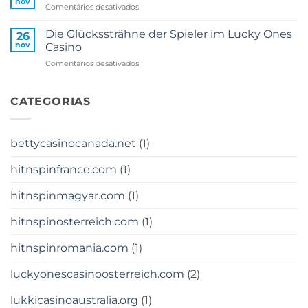
Casino
nov
em
Comentários desativados
of
Experience
Die
Lukki
Glückssträhne
Die Glückssträhne der Spieler im Lucky Ones
Casino
26
im
nov
in
Casino
digitalen
Ireland
em
Comentários desativados
Spielraum
Die
Glückssträhne
der
CATEGORIAS
Spieler
im
Lucky
bettycasinocanada.net
(1)
Ones
Casino
hitnspinfrance.com
(1)
hitnspinmagyar.com
(1)
hitnspinosterreich.com
(1)
hitnspinromania.com
(1)
luckyonescasinoosterreich.com
(2)
lukkicasinoaustralia.org
(1)