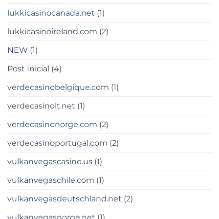
lukkicasinocanada.net
(1)
lukkicasinoireland.com
(2)
NEW
(1)
Post Inicial
(4)
verdecasinobelgique.com
(1)
verdecasinolt.net
(1)
verdecasinonorge.com
(2)
verdecasinoportugal.com
(2)
vulkanvegascasino.us
(1)
vulkanvegaschile.com
(1)
vulkanvegasdeutschland.net
(2)
vulkanvegasnorge.net
(1)