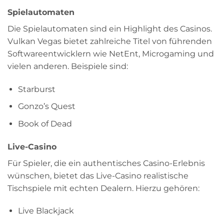
Spielautomaten
Die Spielautomaten sind ein Highlight des Casinos.
Vulkan Vegas bietet zahlreiche Titel von führenden
Softwareentwicklern wie NetEnt, Microgaming und
vielen anderen. Beispiele sind:
Starburst
Gonzo’s Quest
Book of Dead
Live-Casino
Für Spieler, die ein authentisches Casino-Erlebnis
wünschen, bietet das Live-Casino realistische
Tischspiele mit echten Dealern. Hierzu gehören:
Live Blackjack