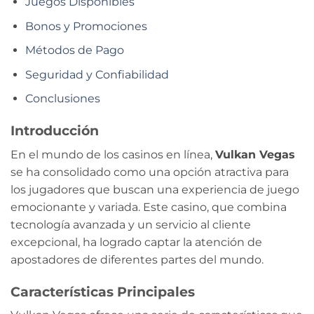
Juegos Disponibles
Bonos y Promociones
Métodos de Pago
Seguridad y Confiabilidad
Conclusiones
Introducción
En el mundo de los casinos en línea,
Vulkan Vegas
se ha consolidado como una opción atractiva para
los jugadores que buscan una experiencia de juego
emocionante y variada. Este casino, que combina
tecnología avanzada y un servicio al cliente
excepcional, ha logrado captar la atención de
apostadores de diferentes partes del mundo.
Características Principales