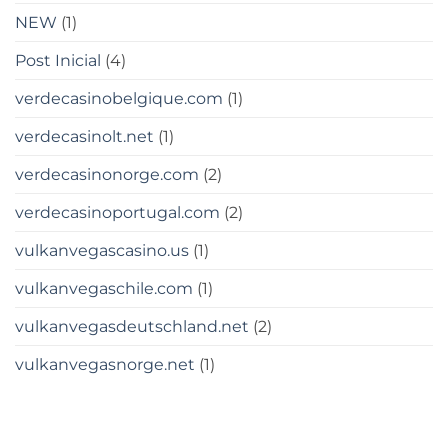
NEW
(1)
Post Inicial
(4)
verdecasinobelgique.com
(1)
verdecasinolt.net
(1)
verdecasinonorge.com
(2)
verdecasinoportugal.com
(2)
vulkanvegascasino.us
(1)
vulkanvegaschile.com
(1)
vulkanvegasdeutschland.net
(2)
vulkanvegasnorge.net
(1)