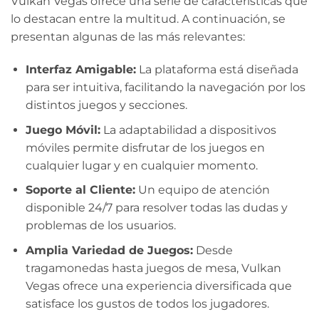
Vulkan Vegas ofrece una serie de características que
lo destacan entre la multitud. A continuación, se
presentan algunas de las más relevantes:
Interfaz Amigable:
La plataforma está diseñada
para ser intuitiva, facilitando la navegación por los
distintos juegos y secciones.
Juego Móvil:
La adaptabilidad a dispositivos
móviles permite disfrutar de los juegos en
cualquier lugar y en cualquier momento.
Soporte al Cliente:
Un equipo de atención
disponible 24/7 para resolver todas las dudas y
problemas de los usuarios.
Amplia Variedad de Juegos:
Desde
tragamonedas hasta juegos de mesa, Vulkan
Vegas ofrece una experiencia diversificada que
satisface los gustos de todos los jugadores.