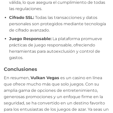
válida, lo que asegura el cumplimiento de todas
las regulaciones.
Cifrado SSL:
Todas las transacciones y datos
personales son protegidos mediante tecnología
de cifrado avanzado.
Juego Responsable:
La plataforma promueve
prácticas de juego responsable, ofreciendo
herramientas para autoexclusión y control de
gastos.
Conclusiones
En resumen,
Vulkan Vegas
es un casino en línea
que ofrece mucho más que solo juegos. Con su
amplia gama de opciones de entretenimiento,
generosas promociones y un enfoque firme en la
seguridad, se ha convertido en un destino favorito
para los entusiastas de los juegos de azar. Ya seas un